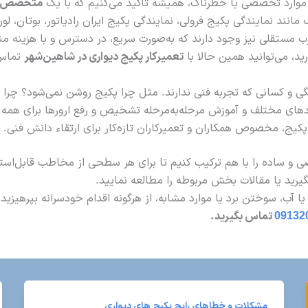
در موارد تخصصی یا خطرناک، همیشه تأکید می‌کنیم که با یک
متخصص تع
انند نمایندگی پکیج فرولی، نمایندگی پکیج ایران رادیاتور، بوتان، لو
 مستقلی نیز وجود دارند که به‌صورت سریع، در دسترس و با هزینه م
رید، می‌توانید همین حالا با
تعمیرکار پکیج دیواری در شاهین‌شهر
تماس 
و کسانی که تجربه فنی ندارند. مثل چرا پکیج روشن نمی‌شود؟ چرا ف
های مختلف و آموزش مرحله‌به‌مرحله تشخیص و رفع ارورها برای همه.
کیج، مخصوص همکاران و تعمیرکاران تازه‌کار برای ارتقاء دانش فنی.
 و ساده را با هم ترکیب کنیم تا برای هر سطحی از مخاطب قابل‌استف
گیرید یا مقالات بخش مربوطه را مطالعه نمایید.
ا آب، سوختن برد یا موارد مشابه، از هرگونه اقدام خودسرانه بپرهیزی
09132
تماس بگیرید.
مشکلات و خطاهای رایج پکیج های دیواری