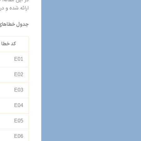
ارائه شده و د
جدول خطاهای پکیج
کد خطا
E01
E02
E03
E04
E05
E06