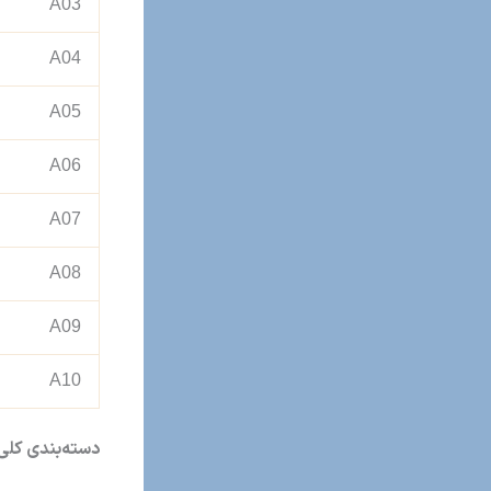
A03
A04
A05
A06
A07
A08
A09
A10
دسته‌بندی کلی