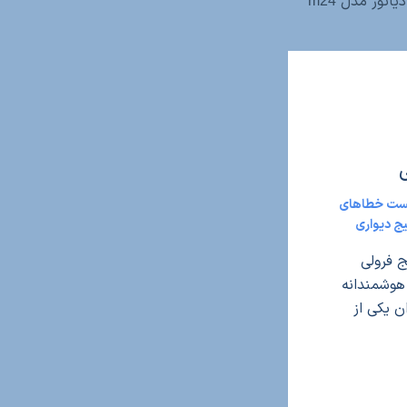
تور مدل m24
ست خطاهای
یج دیواری
 فرولی
های هوشمندانه
Fer)، به عنوان یکی از