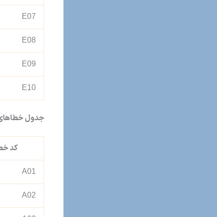
E07
E08
E09
E10
جدول خطاهای پکیج ب
کد خط
A01
A02