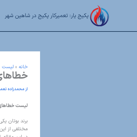
رش
ه
پکیج یار: تعمیرکار پکیج در شاهین شهر
حتوا
خانه
»
لیست خ
خطاهای 
از
محمدزاده تعمیر
لیست خطاهای 
برند بوتان یکی
مختلفی از این