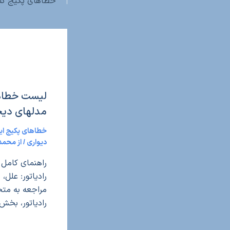
خطاهای پکیج گلد
لیست خطاهای
مدلهای دیج
خطاهای پکیج ایرا
دیواری
/ از
محمدزا
راهنمای کامل 
رادیاتور: علل،
مراجعه به مت
رادیاتور، بخش